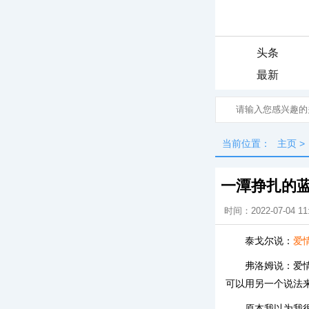
头条
最新
当前位置：
主页
>
一潭挣扎的
时间：2022-07-04 11
泰戈尔说：
爱
弗洛姆说：爱
可以用另一个说法
原本我以为我