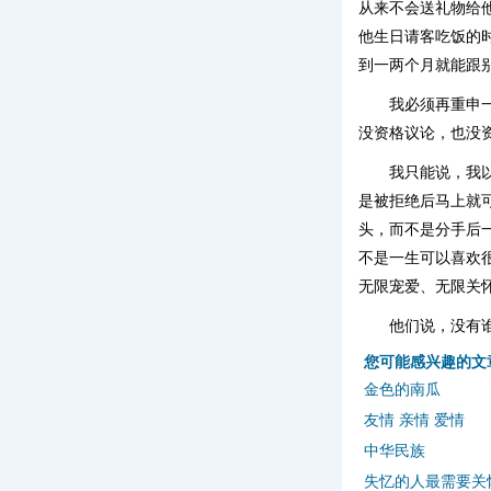
从来不会送礼物给
他生日请客吃饭的
到一两个月就能跟
我必须再重申
没资格议论，也没
我只能说，我
是被拒绝后马上就
头，而不是分手后
不是一生可以喜欢
无限宠爱、无限关
他们说，没有
您可能感兴趣的文
金色的南瓜
友情 亲情 爱情
中华民族
失忆的人最需要关