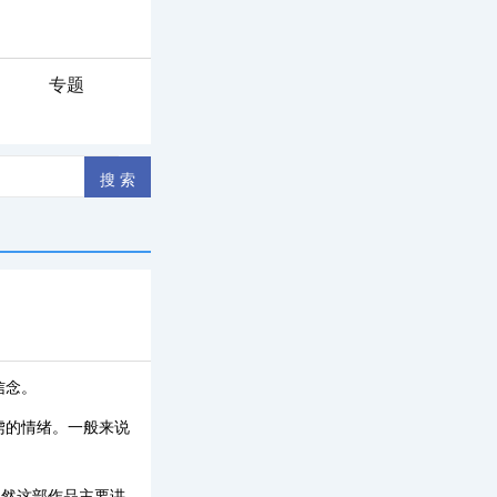
专题
信念。
虏的情绪。一般来说
虽然这部作品主要讲