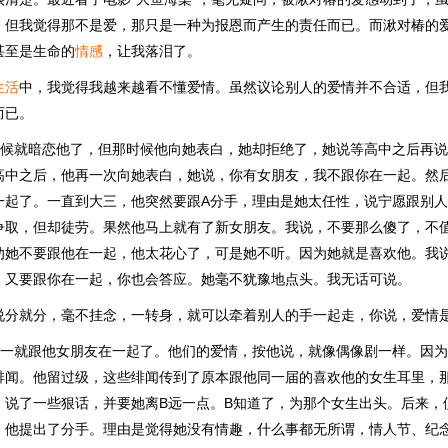
，但我觉得那不是爱，那只是一种为报恩而产生的责任而已。而湫对椿的
甚至是生命的
情感
，让我落泪了。
生活
中，我觉得我越来越看不懂爱情。虽然议论别人的爱情并不合适，但
而已。
时候就暗恋他了，但那时候他向她表白，她却拒绝了，她说等高中之后再
高中之后，他再一次向她表白，她说，你有女朋友，我不跟你在一起。然
一起了。一直到大三，他突然要跟A分手，理由是她太任性，说宁愿跟别
争取，但却徒劳。果然他马上就有了新女朋友。我说，不要那么傻了，不
劝她不要跟他在一起，他太花心了，可是她不听。因为她就是喜欢他。我
，又要跟你在一起，你也会答应。她毫不犹豫地点头。我无话可说。
说分就分，毫不挂念，一转身，就可以牵着别人的手一起走，你说，爱情
高一就跟他女朋友在一起了。他们的爱情，按他说，就像偶像剧一样。因
绯闻。他留过级，这些绯闻传到了原本跟他同一届的喜欢他的女生耳里，
，说了一些狠话，并要她离B远一点。B知道了，为那个女生出头。后来，
，他提出了分手。理由是觉得她没有情趣，什么事都无所谓，情人节、纪